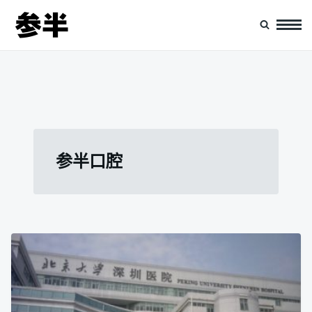
跳
搜
转
索：
到
参半
致力于为全中国消费者的口腔健康保驾护航，产品包括漱口水、牙膏、口腔喷雾、
牙贴、冲牙器
内
容
参半口腔